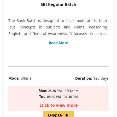
SBI Regular Batch
The Bank Batch is designed to clear moderate to high-
level concepts in subjects like Maths, Reasoning,
English, and General Awareness. It focuses on concept
clarity through comprehensive classroom teaching,
Read More
along with practice worksheets based on previous years'
question papers to strengthen exam-oriented
Limited Seat
preparation. बैंक बैच में गणित, रीजनिंग, अंग्रेजी और सामान्य जागरूकता
की तैयारी बेसिक से एडवांस स्तर तक कराई जाती है। कॉन्सेप्ट को सरल तरीके
से समझाया जाता है और पिछले वर्षों के प्रश्नों पर आधारित वर्कशीट्स के माध्यम
Mode:
offline
Duration:
120 days
से नियमित अभ्यास कराया जाता है।
Mon
: 05:30 PM - 07:30 PM
Tue
: 05:30 PM - 07:30 PM
Click to view more
Lang:
EN
HI