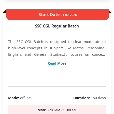
Start Date
01-07-2026
SSC CGL Regular Batch
The SSC CGL Batch is designed to clear moderate to
high-level concepts in subjects like Maths, Reasoning,
English, and General Studies.It focuses on concept
clarity through comprehensive classroom teaching,
Read More
along with practice worksheets based on previous years'
question papers to strengthen exam-oriented
Limited Seat
preparation. एसएससी बैच में गणित, रीजनिंग, अंग्रेजी और सामान्य ज्ञान की
तैयारी बेसिक से एडवांस स्तर तक कराई जाती है। कॉन्सेप्ट को सरल तरीके से
समझाया जाता है और पिछले वर्षों के प्रश्नों पर आधारित वर्कशीट्स के माध्यम से
Mode:
offline
Duration:
150 days
नियमित अभ्यास कराया जाता है।
Mon
: 08:00 AM - 10:00 AM