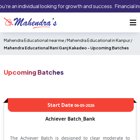
’re an individual looking for growth and success. Financial ins
Mahendra Educational near me
/
Mahendra Educational in Kanpur
/
Mahendra Educational Rani Ganj Kakadeo -
Upcoming Batches
Upcoming Batches
Start Date
06-05-2026
Achiever Batch_Bank
The Achiever Batch is designed to clear moderate to