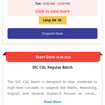
Tue
: 10:30 AM - 12:30 PM
Click to view more
Lang:
EN
HI
Enquire Now
Start Date
18-06-2026
SSC CGL Regular Batch
The SSC CGL Batch is designed to clear moderate to
high-level concepts in subjects like Maths, Reasoning,
English, and General Studies.It focuses on concept
clarity through comprehensive classroom teaching,
Read More