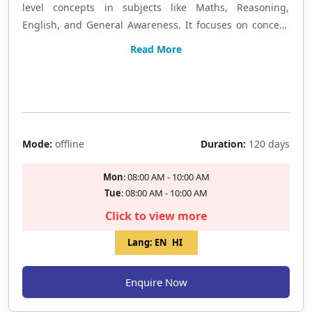
level concepts in subjects like Maths, Reasoning,
English, and General Awareness. It focuses on concept
clarity through comprehensive classroom teaching,
Read More
along with practice worksheets based on previous years'
question papers to strengthen exam-oriented
Limited Seat
preparation. बैंक बैच में गणित, रीजनिंग, अंग्रेजी और सामान्य जागरूकता
की तैयारी बेसिक से एडवांस स्तर तक कराई जाती है। कॉन्सेप्ट को सरल तरीके
से समझाया जाता है और पिछले वर्षों के प्रश्नों पर आधारित वर्कशीट्स के माध्यम
Mode:
offline
Duration:
120 days
से नियमित अभ्यास कराया जाता है।
Mon
: 08:00 AM - 10:00 AM
Tue
: 08:00 AM - 10:00 AM
Click to view more
Lang:
EN
HI
Enquire Now