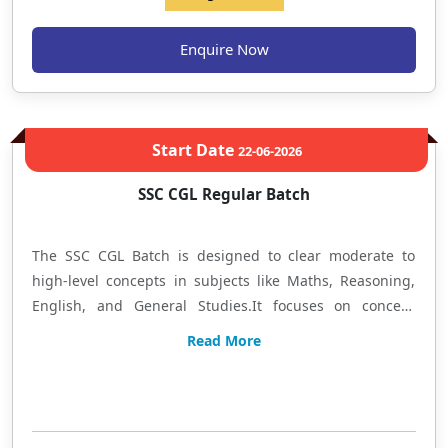
Enquire Now
Start Date
22-06-2026
SSC CGL Regular Batch
The SSC CGL Batch is designed to clear moderate to
high-level concepts in subjects like Maths, Reasoning,
English, and General Studies.It focuses on concept
clarity through comprehensive classroom teaching,
Read More
along with practice worksheets based on previous years'
question papers to strengthen exam-oriented
Limited Seat
preparation. एसएससी बैच में गणित, रीजनिंग, अंग्रेजी और सामान्य ज्ञान की
तैयारी बेसिक से एडवांस स्तर तक कराई जाती है। कॉन्सेप्ट को सरल तरीके से