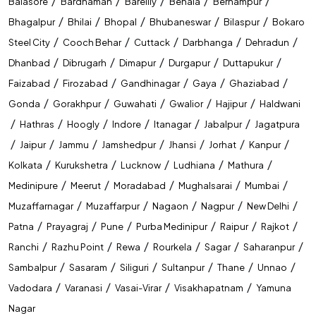
/
/
/
/
/
Balasore
Bardhaman
Bareilly
Behala
Berhampur
/
/
/
/
/
Bhagalpur
Bhilai
Bhopal
Bhubaneswar
Bilaspur
Bokaro
/
/
/
/
/
Steel City
Cooch Behar
Cuttack
Darbhanga
Dehradun
/
/
/
/
/
Dhanbad
Dibrugarh
Dimapur
Durgapur
Duttapukur
/
/
/
/
/
Faizabad
Firozabad
Gandhinagar
Gaya
Ghaziabad
/
/
/
/
/
Gonda
Gorakhpur
Guwahati
Gwalior
Hajipur
Haldwani
/
/
/
/
/
/
Hathras
Hoogly
Indore
Itanagar
Jabalpur
Jagatpura
/
/
/
/
/
/
/
Jaipur
Jammu
Jamshedpur
Jhansi
Jorhat
Kanpur
/
/
/
/
/
Kolkata
Kurukshetra
Lucknow
Ludhiana
Mathura
/
/
/
/
/
Medinipure
Meerut
Moradabad
Mughalsarai
Mumbai
/
/
/
/
/
Muzaffarnagar
Muzaffarpur
Nagaon
Nagpur
New Delhi
/
/
/
/
/
/
Patna
Prayagraj
Pune
Purba Medinipur
Raipur
Rajkot
/
/
/
/
/
/
Ranchi
Razhu Point
Rewa
Rourkela
Sagar
Saharanpur
/
/
/
/
/
/
Sambalpur
Sasaram
Siliguri
Sultanpur
Thane
Unnao
/
/
/
/
Vadodara
Varanasi
Vasai-Virar
Visakhapatnam
Yamuna
Nagar