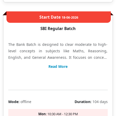
Start Date
18-06-2026
SBI Regular Batch
The Bank Batch is designed to clear moderate to high-
level concepts in subjects like Maths, Reasoning,
English, and General Awareness. It focuses on concept
clarity through comprehensive classroom teaching,
Read More
along with practice worksheets based on previous years'
question papers to strengthen exam-oriented
Filling Fast
preparation. बैंक बैच में गणित, रीजनिंग, अंग्रेजी और सामान्य जागरूकता
की तैयारी बेसिक से एडवांस स्तर तक कराई जाती है। कॉन्सेप्ट को सरल तरीके
से समझाया जाता है और पिछले वर्षों के प्रश्नों पर आधारित वर्कशीट्स के माध्यम
Mode:
offline
Duration:
104 days
से नियमित अभ्यास कराया जाता है।
Mon
: 10:30 AM - 12:30 PM