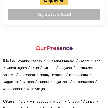
Lang:
EN
HI
Regristration Closed
Our Presence
State:
/
/
/
Andhra Pradesh
Arunachal Pradesh
Assam
Bihar
/
/
/
/
/
Chhattisgarh
Delhi
Gujarat
Haryana
Jammu And
/
/
/
/
Kashmir
Jharkhand
Madhya Pradesh
Maharashtra
/
/
/
/
/
Nagaland
Odisha
Punjab
Rajasthan
Uttar Pradesh
/
Uttarakhand
West Bengal
Cities:
/
/
/
/
/
Agra
Ahmedabad
Aligarh
Ambala
Asansol